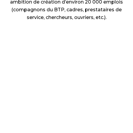
ambition de création d’environ 20 000 emplois
(compagnons du BTP, cadres, prestataires de
service, chercheurs, ouvriers, etc.).
Logements
Construction d’environ 8 000 logements neufs et
de qualité, à prix maîtrisés (selon la charte
promoteurs de Vitry). Production de 40% de
logements locatifs sociaux.