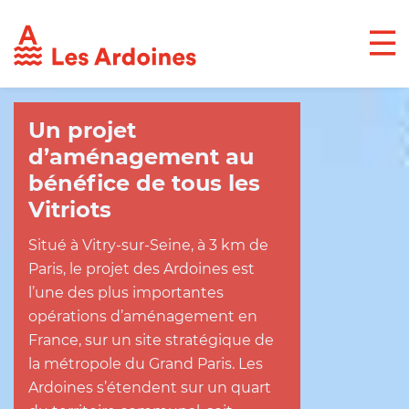
Un projet
d’aménagement au
bénéfice de tous les
Vitriots
Situé à Vitry-sur-Seine, à 3 km de
Paris, le projet des Ardoines est
l’une des plus importantes
opérations d’aménagement en
France, sur un site stratégique de
la métropole du Grand Paris. Les
Ardoines s’étendent sur un quart