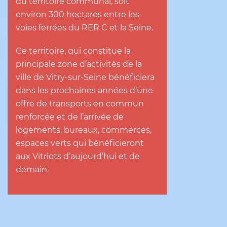
du territoire communal, soit
environ 300 hectares entre les
voies ferrées du RER C et la Seine.
Ce territoire, qui constitue la
principale zone d’activités de la
ville de Vitry-sur-Seine bénéficiera
dans les prochaines années d’une
offre de transports en commun
renforcée et de l’arrivée de
logements, bureaux, commerces,
espaces verts qui bénéficieront
aux Vitriots d’aujourd’hui et de
demain.